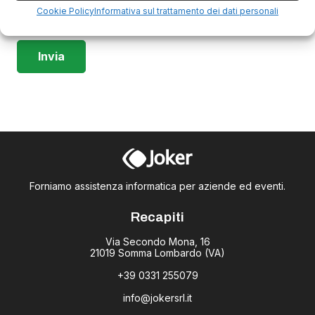
Cookie Policy
Informativa sul trattamento dei dati personali
Voglio anche iscrivermi alla newsletter.
Forniamo assistenza informatica per aziende ed eventi.
Recapiti
Via Secondo Mona, 16
21019 Somma Lombardo (VA)
+39 0331 255079
info@jokersrl.it