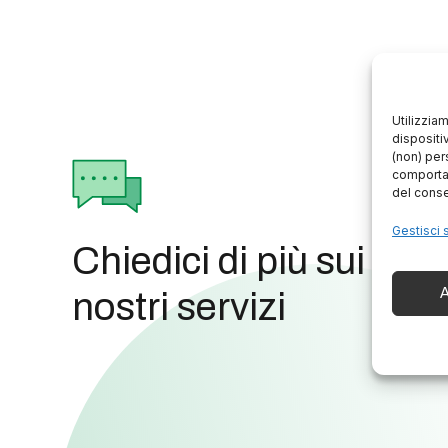
Utilizzia
dispositi
(non) per
comportam
del conse
Gestisci 
Chiedici di più sui
A
nostri servizi