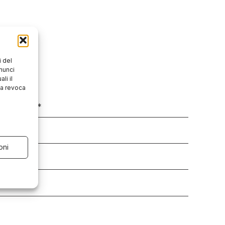
 del
nunci
li il
la revoca
oni