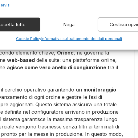
istinta base specifica e tecnicamente verificata,
servizi
he la reportistica e i
fincati
. Ogni preventivo, ordine
ccetta tutto
Nega
Gestisci opzi
 esatti delle varianti scelte, eliminando la necessità
ogetto rispecchi la visione originale del cliente.
Cookie Policy
Informativa sul trattamento dei dati personali
 secondo elemento chiave,
Orione
, ne governa la
ione
web-based
della suite: una piattaforma online,
che
agisce come vero anello di congiunzione
tra il
 il cerchio operativo garantendo un
monitoraggio
avanzamento di ogni ordine e gestire le fasi di
pre aggiornati. Questo sistema assicura una totale
he definite nel configuratore arrivano in produzione
el sistema garantisce la massima trasparenza lungo
erciale vengono trasmesse senza filtri ai terminali di
pronto per la messa in produzione. In questo modo,