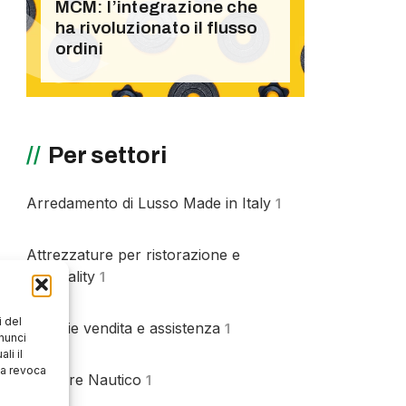
MCM: l’integrazione che
ha rivoluzionato il flusso
ordini
Per settori
Arredamento di Lusso Made in Italy
1
Attrezzature per ristorazione e
hospitality
1
 del
Batterie vendita e assistenza
1
nunci
li il
la revoca
Cantiere Nautico
1