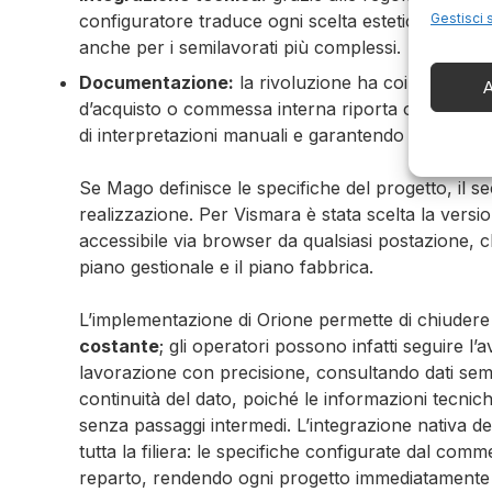
configuratore traduce ogni scelta estetica in una d
Gestisci 
anche per i semilavorati più complessi.
Documentazione:
la rivoluzione ha coinvolto anc
A
d’acquisto o commessa interna riporta ora i dettagli
di interpretazioni manuali e garantendo che ogni pr
Se Mago definisce le specifiche del progetto, il
realizzazione. Per Vismara è stata scelta la vers
accessibile via browser da qualsiasi postazione, 
piano gestionale e il piano fabbrica.
L’implementazione di Orione permette di chiudere
costante
; gli operatori possono infatti seguire l’
lavorazione con precisione, consultando dati sem
continuità del dato, poiché le informazioni tecnic
senza passaggi intermedi. L’integrazione nativa d
tutta la filiera: le specifiche configurate dal comm
reparto, rendendo ogni progetto immediatamente 