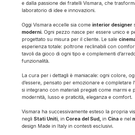
e dalla passione dei fratelli Vismara, che trasfo
laboratorio di idee e innovazioni.
Oggi Vismara eccelle sia come
interior designer
moderni
. Ogni pezzo nasce per essere unico e pe
progettato su misura per il cliente. Le sale
cinema
esperienza totale: poltrone reclinabili con comfor
tavoli da gioco di ogni tipo e complementi d’arredo 
funzionalità.
La cura per i dettagli è maniacale: ogni colore, 
d’essere, pensato per emozionare e completare l’a
si integrano con materiali pregiati come marmi e pe
modernità, lusso e praticità, eleganza e comfort.
Vismara ha successivamente esteso la propria visi
negli
Stati Uniti
, in
Corea del Sud,
in
Cina
e nel
m
design Made in Italy in contesti esclusivi.