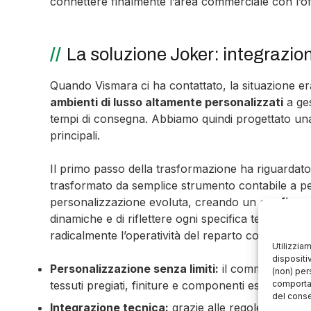
connettere finalmente l’area commerciale con l’off
La soluzione Joker: integrazio
Quando Vismara ci ha contattato, la situazione er
ambienti di lusso altamente personalizzati
a ges
tempi di consegna. Abbiamo quindi progettato un
principali.
Il primo passo della trasformazione ha riguardat
trasformato da semplice strumento contabile a p
personalizzazione evoluta, creando un
configur
dinamiche e di riflettere ogni specifica tecnica ri
radicalmente l’operatività del reparto commerciale
Utilizzia
dispositi
Personalizzazione senza limiti:
il commerciale p
(non) per
tessuti pregiati, finiture e componenti esclusivi.
comportam
del conse
Integrazione tecnica:
grazie alle regole inserite d