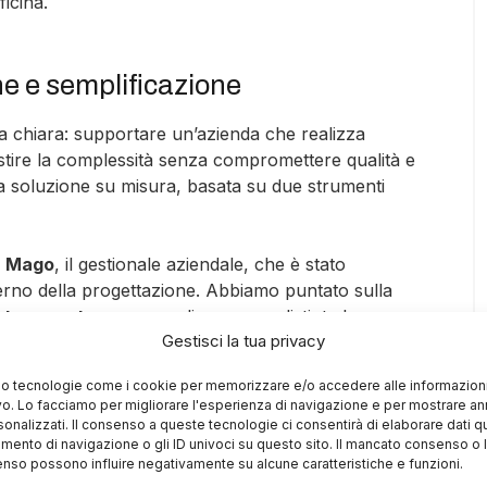
icina.
ne e semplificazione
a chiara: supportare un’azienda che realizza
tire la complessità senza compromettere qualità e
a soluzione su misura, basata su due strumenti
o
Mago
, il gestionale aziendale, che è stato
erno della progettazione. Abbiamo puntato sulla
atore custom
capace di generare distinte base
Gestisci la tua privacy
chiesta dal cliente. Questo strumento ha cambiato
:
mo tecnologie come i cookie per memorizzare e/o accedere alle informazioni
vo. Lo facciamo per migliorare l'esperienza di navigazione e per mostrare an
uò comporre l’ordine selezionando liberamente
sonalizzati. Il consenso a queste tecnologie ci consentirà di elaborare dati qua
ento di navigazione o gli ID univoci su questo sito. Il mancato consenso o 
nso possono influire negativamente su alcune caratteristiche e funzioni.
all’ufficio tecnico alla base del sistema, il